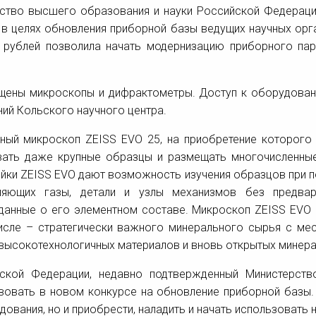
ство высшего образования и науки Российской Федераци
 в целях обновления приборной базы ведущих научных орг
в рублей позволила начать модернизацию приборного па
мещены микроскопы и дифрактометры. Доступ к оборудован
ий Кольского научного центра.
ный микроскоп ZEISS EVO 25, на приобретение которого
вать даже крупные образцы и размещать многочисленные
йки ZEISS EVO дают возможность изучения образцов при по
еляющих газы, детали и узлы механизмов без предвар
анные о его элементном составе. Микроскоп ZEISS EVO 
исле – стратегически важного минерального сырья с ме
высокотехнологичных материалов и вновь открытых минера
йской Федерации, недавно подтвержденный Министерств
вовать в новом конкурсе на обновление приборной базы.
ования, но и приобрести, наладить и начать использоват